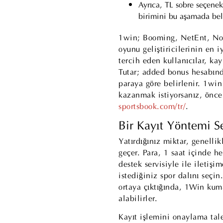
Ayrıca, TL sobre seçenek
birimini bu aşamada beli
1win; Booming, NetEnt, Nov
oyunu geliştiricilerinin en i
tercih eden kullanıcılar, ka
Tutar; added bonus hesabınd
paraya göre belirlenir. 1wi
kazanmak istiyorsanız, önce
sportsbook.com/tr/
.
Bir Kayıt Yöntemi S
Yatırdığınız miktar, genell
geçer. Para, 1 saat içinde 
destek servisiyle ile iletiş
istediğiniz spor dalını seçin.
ortaya çıktığında, 1Win kum
alabilirler.
Kayıt işlemini onaylama tale