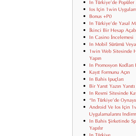
In Türkiye’de Popüler
Ios Için 1win Uygulam
Bonus +P0
In Türkiye’de Yasal M
İkinci Bir Hesap Açab
In Casino İncelemesi
In Mobil Sürümü Veya
1win Web Sitesinde H
Yapın
In Promosyon Kodları
Kayıt Formunu Açın
In Bahis Ipuçları
Bir Yanıt Yazın Yanıtı
In Resmi Sitesinde Ka
“In Türkiye’de Oynayı
Android Ve Ios Için 1
Uygulamalarını Indir
In Bahis Şirketinde Sp
Yapılır
In Türkiye