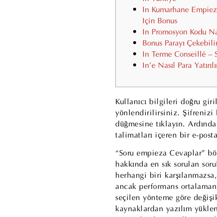
In Kumarhane Empieza
Için Bonus
In Promosyon Kodu Nas
Bonus Parayı Çekebili
In Terme Conseillé – S
In’e Nasıl Para Yatırılı
Kullanıcı bilgileri doğru gi
yönlendirilirsiniz. Şifrenizi
düğmesine tıklayın. Ardından,
talimatları içeren bir e-post
“Soru empieza Cevaplar” bö
hakkında en sık sorulan soru
herhangi biri karşılanmazsa,
ancak performans ortalamanın
seçilen yönteme göre değişi
kaynaklardan yazılım yüklenm