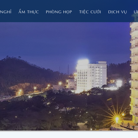
NGHỈ
ẨM THỰC
PHÒNG HỌP
TIỆC CƯỚI
DỊCH VỤ
Ư