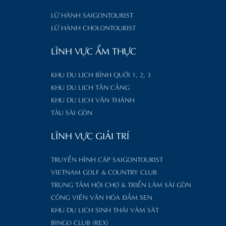
LỮ HÀNH SAIGONTOURIST
LỮ HÀNH CHOLONTOURIST
LĨNH VỰC ẨM THỰC
KHU DU LỊCH BÌNH QUỚI 1, 2, 3
KHU DU LỊCH TÂN CẢNG
KHU DU LỊCH VĂN THÁNH
TÀU SÀI GÒN
LĨNH VỰC GIẢI TRÍ
TRUYỀN HÌNH CÁP SAIGONTOURIST
VIETNAM GOLF & COUNTRY CLUB
TRUNG TÂM HỘI CHỢ & TRIỂN LÃM SÀI GÒN
CÔNG VIÊN VĂN HÓA ĐẦM SEN
KHU DU LỊCH SINH THÁI VÀM SÁT
BINGO CLUB (REX)