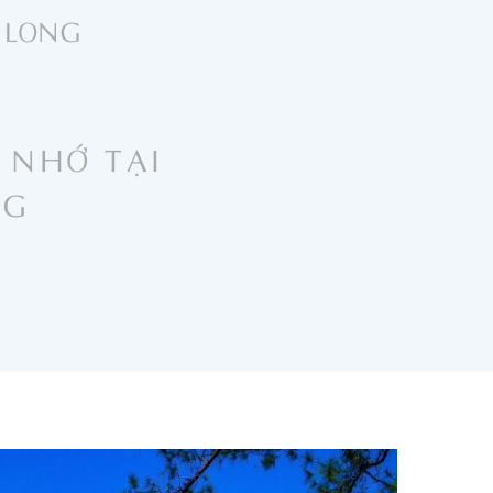
 LONG
 NHỚ TẠI
NG