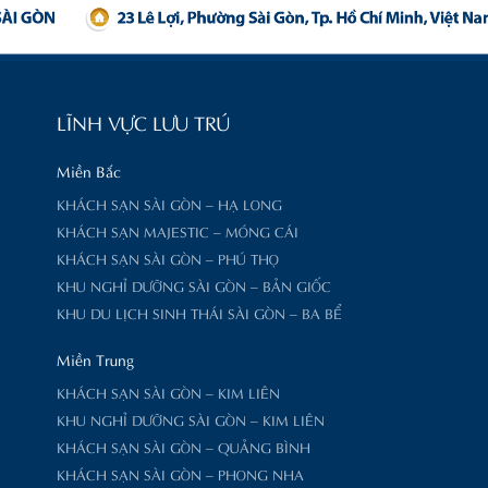
LĨNH VỰC LƯU TRÚ
Miền Bắc
KHÁCH SẠN SÀI GÒN – HẠ LONG
KHÁCH SẠN MAJESTIC – MÓNG CÁI
KHÁCH SẠN SÀI GÒN – PHÚ THỌ
KHU NGHỈ DƯỠNG SÀI GÒN – BẢN GIỐC
KHU DU LỊCH SINH THÁI SÀI GÒN – BA BỂ
Miền Trung
KHÁCH SẠN SÀI GÒN – KIM LIÊN
KHU NGHỈ DƯỠNG SÀI GÒN – KIM LIÊN
KHÁCH SẠN SÀI GÒN – QUẢNG BÌNH
KHÁCH SẠN SÀI GÒN – PHONG NHA