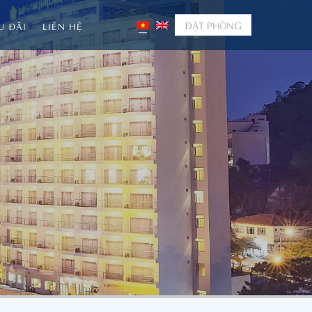
ĐẶT PHÒNG
U ĐÃI
LIÊN HỆ