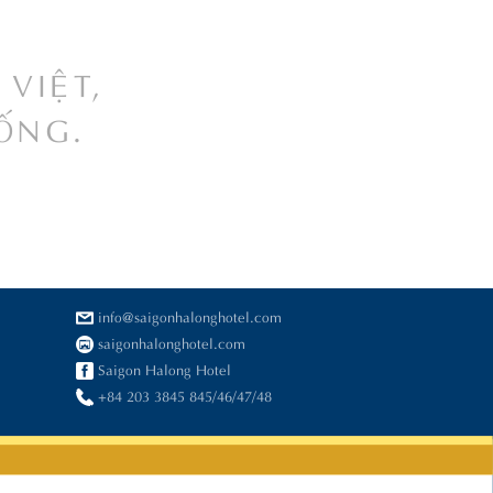
VIỆT,
ỐNG.
info@saigonhalonghotel.com
saigonhalonghotel.com
Saigon Halong Hotel
+84 203 3845 845/46/47/48