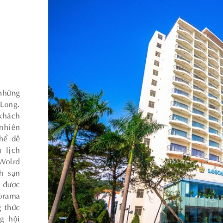
những
Long.
khách
nhiên
hể dễ
 lịch
Wolrd
h sạn
 được
orama
g thức
g hội