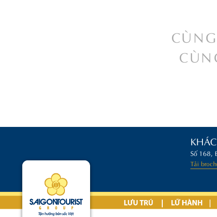
CÙNG
CÙN
KHÁC
Số 168, 
Tải broch