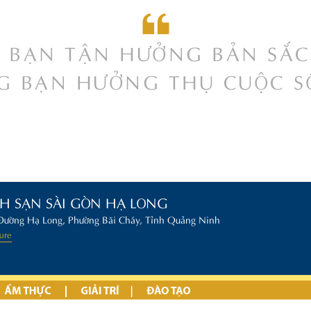
 BẠN TẬN HƯỞNG BẢN SẮC 
G BẠN HƯỞNG THỤ CUỘC S
H SẠN SÀI GÒN HẠ LONG
Đường Hạ Long, Phường Bãi Cháy, Tỉnh Quảng Ninh
ure