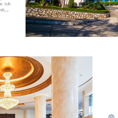
n ích
ình,…