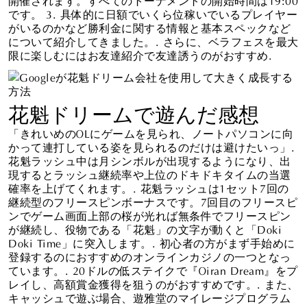
です。 3. 具体的に日額でいくら位稼いでいるプレイヤー
がいるのかなど勝利金に関する情報と基本スペックなど
について紹介してきました。. さらに、ベラフェスを最大
限に楽しむにはお友達紹介で友達誘うのがおすすめ.
花魁ドリームで遊んだ感想
「きれいめのOLにゲームを見られ、ノートパソコンに向
かって連打している姿を見られるのだけは避けたいっ」.
花魁ラッシュ中は月シンボルが出現するようになり、出
現するとラッシュ継続率や上位のドキドキタイムの当選
確率を上げてくれます。. 花魁ラッシュは1セット7回の
継続型のフリースピンボーナスです。7回目のフリースピ
ンでゲーム画面上部の桜が光れば無条件でフリースピン
が継続し、役物である「花魁」の文字が動くと「Doki
Doki Time」に突入します。. 初心者の方がまず手始めに
登録するのにおすすめのオンラインカジノの一つとなっ
ています。. 20ドルの低ステイクで『Oiran Dream』をプ
レイし、高額賞金獲得を狙うのがおすすめです。. また、
キャッシュで遊ぶ場合、遊雅堂のマイレージプログラム