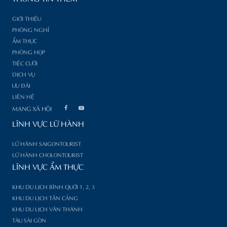
GIỚI THIỆU
PHÒNG NGHỈ
ẨM THỰC
PHÒNG HỌP
TIỆC CƯỚI
DỊCH VỤ
ƯU ĐÃI
LIÊN HỆ
MẠNG XÃ HỘI
LĨNH VỰC LỮ HÀNH
LỮ HÀNH SAIGONTOURIST
LỮ HÀNH CHOLONTOURIST
LĨNH VỰC ẨM THỰC
KHU DU LỊCH BÌNH QUỚI 1, 2, 3
KHU DU LỊCH TÂN CẢNG
KHU DU LỊCH VĂN THÁNH
TÀU SÀI GÒN