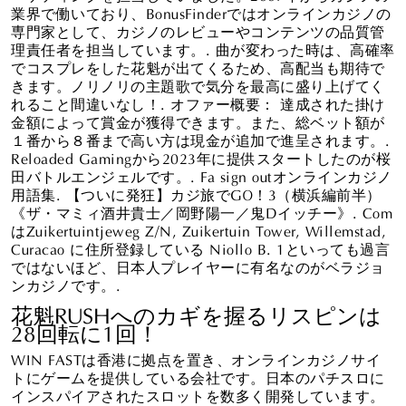
業界で働いており、BonusFinderではオンラインカジノの
専門家として、カジノのレビューやコンテンツの品質管
理責任者を担当しています。. 曲が変わった時は、高確率
でコスプレをした花魁が出てくるため、高配当も期待で
きます。ノリノリの主題歌で気分を最高に盛り上げてく
れること間違いなし！. オファー概要： 達成された掛け
金額によって賞金が獲得できます。また、総ベット額が
１番から８番まで高い方は現金が追加で進呈されます。.
Reloaded Gamingから2023年に提供スタートしたのが桜
田バトルエンジェルです。. Fa sign outオンラインカジノ
用語集. 【ついに発狂】カジ旅でGO！3（横浜編前半）
《ザ・マミィ酒井貴士／岡野陽一／鬼Dイッチー》. Com
はZuikertuintjeweg Z/N, Zuikertuin Tower, Willemstad,
Curacao に住所登録している Niollo B. 1といっても過言
ではないほど、日本人プレイヤーに有名なのがベラジョ
ンカジノです。.
花魁RUSHへのカギを握るリスピンは
28回転に1回！
WIN FASTは香港に拠点を置き、オンラインカジノサイ
トにゲームを提供している会社です。日本のパチスロに
インスパイアされたスロットを数多く開発しています。