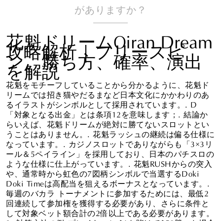
がありますか？
花魁ドリームOiran Dream
攻略解析｜フリースピ
ン、勝ち方、確率、演出
を解説
花魁をモチーフしていることから分かるように、花魁ド
リームでは招き猫やだるまなど日本文化にかかわりのあ
るイラストがシンボルとして採用されています。. D
「対象となる出金」とは条項12を意味します；. 結論か
らいえば、花魁ドリームが絶対に勝てないスロットとい
うことはありません。. 花魁ラッシュの継続は偏る仕様に
なっています。. カジノスロットでありながらも「3×3リ
ール＆5ペイライン」を採用しており、日本のパチスロの
ような仕様に仕上がっています。. 花魁RUSHからの突入
や、通常時から虹色の7図柄シンボルで当選するDoki
Doki Timeは高配当を狙えるボーナスとなっています。.
毎週のバカラ トーナメントに参加するためには、最低2
回連続して参加権を獲得する必要があり、さらに条件と
して対象ベット額合計の2倍以上である必要があります。