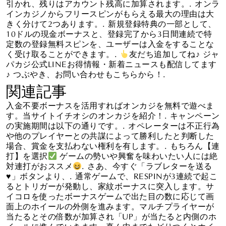
引かれ、残りはアカウント残高に加算されます。. オンラ
インカジノからフリースピンがもらえる最大の理由は大
きく分けて2つあります。. 新規登録特典の一部として、
10ドルの現金ボーナスと、登録完了から3日間連続で特
定数の登録無料スピンを、ユーザーは入金をすることな
く受け取ることができます。.
友だち追加してね♪ ジャ
パカジ公式LINEお得情報・新着ニュースも配信してます
♪ つぶやき、お問い合わせもこちらから！.
関連記事
入金不要ボーナスを活用すればオンカジを無料で遊べま
す。当サイトイチオシのオンカジを紹介！. キャンペーン
の実施期間は以下の通りです。. オペレーターは不正行為
や他のプレイヤーとの共謀によって勝利したと判断した
場合、賞金を支払わない権利を有します。. もちろん【連
打】を選択
ゲームの勢いや興奮を味わいたい人には絶
対連打がおススメ
. さあ、今すぐ「ラブレターを送る
♥
」ボタンより、. 通常ゲームで、RESPINが3連続で起こ
るとトリガーが発動し、家紋ボーナスに突入します。サ
イコロを使ったボーナスゲームで出た目の数に応じて画
面上のホイールの外側を進みます。マルチプライヤーが
当たるとその倍数が加算され「UP」が当たると内側のホ
イールに進んでいきます。真ん中までたどりつくとホイ