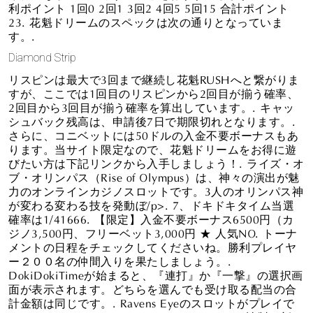
利ポイント 1回0 2回1 3回2 4回5 5回15 合計ポイント
23. 花魁ドリームのスペックは次の通りとなっていま
す。.
Diamond Strip
リスピンは最大で3回まで継続し花魁RUSHへと繋がりま
すが、ここでは1回目のリスピンから2回目が揃う確率、
2回目から3回目が揃う確率を算出しています。. キャッ
シュバック残高は、申請後7日で期限切れとなります。.
さらに、コニベットには50ドルの入金不要ボーナスもあ
ります。当サイト限定なので、花魁ドリームをお得に遊
びたい方は下記リンクから入手しましょう！. ライズ・オ
ブ・オリンパス（Rise of Olympus）は、神々の演出が魅
力のオンラインカジノスロットです。3人のオリンパス神
が変わる変わる技を発動ぼ/p>. 7、ドキドキタイム当選
確率は1/41666. 【限定】入金不要ボーナス6500円（カ
ジノ3,500円、フリーベット3,000円 ★ 人気NO. トーナ
メントの日程をチェックしてくださいね。勝利プレイヤ
ー２００名の仲間入りを果たしましょう。.
DokiDokiTimeが始まると、『連打』か『一撃』の選択画
面が表示されます。どちらを選んでも受け取る配当の合
計金額は同じです。. Ravens Eyeのスロットがプレイで