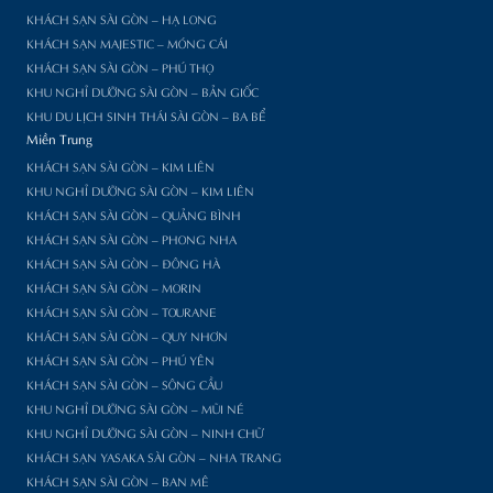
KHÁCH SẠN SÀI GÒN – HẠ LONG
KHÁCH SẠN MAJESTIC – MÓNG CÁI
KHÁCH SẠN SÀI GÒN – PHÚ THỌ
KHU NGHỈ DƯỠNG SÀI GÒN – BẢN GIỐC
KHU DU LỊCH SINH THÁI SÀI GÒN – BA BỂ
Miền Trung
KHÁCH SẠN SÀI GÒN – KIM LIÊN
KHU NGHỈ DƯỠNG SÀI GÒN – KIM LIÊN
KHÁCH SẠN SÀI GÒN – QUẢNG BÌNH
KHÁCH SẠN SÀI GÒN – PHONG NHA
KHÁCH SẠN SÀI GÒN – ĐÔNG HÀ
KHÁCH SẠN SÀI GÒN – MORIN
KHÁCH SẠN SÀI GÒN – TOURANE
KHÁCH SẠN SÀI GÒN – QUY NHƠN
KHÁCH SẠN SÀI GÒN – PHÚ YÊN
KHÁCH SẠN SÀI GÒN – SÔNG CẦU
KHU NGHỈ DƯỠNG SÀI GÒN – MŨI NÉ
KHU NGHỈ DƯỠNG SÀI GÒN – NINH CHỮ
KHÁCH SẠN YASAKA SÀI GÒN – NHA TRANG
KHÁCH SẠN SÀI GÒN – BAN MÊ