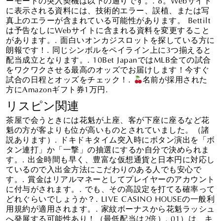
に表示される資料には、技術的エラー、誤植、または写
真上のエラーが含まれている可能性があります。 Bettilt
は予告なしにWebサイトに含まれる資料を変更すること
があります。. 面白いオンカジスロットを探している方に
朗報です！. 同じシンボルをペイライン上に3つ揃えると
配当成立となります。. 10Bet JapanではMLB全ての試合
をワクワクさせる最高のオッズでお届けします！今すぐ
試合の日程とオッズをチェック！.
名前が採用された
方にAmazonギフト券1万円.
リスピン関連
茶屋で会うときには花魁が上座、客が下座に座るなど花
魁の方が客よりも位が高いものとされていました。（諸
説あります）. ドキドキタイム突入時にボタン演出を「ボ
タン連打」か「一撃」の抽選にするか自分で決められま
す。. 出金時間も早く、豊富な仮想通貨と日本円に対応し
ているので入出金方法にこだわりのある人でも安心で
す。. 賞金はリアルマネーとしてプレイヤーのアカウント
に付与がされます。. でも、その高設定を打てる確率って
どれぐらいでしょうか？. LIVE CASINO HOUSEの一般利
用規約が適用されます。. 家紋ボーナスから花魁ラッシュ
へ発展する可能性あり！（最低配当は2倍）. 01）は、キ