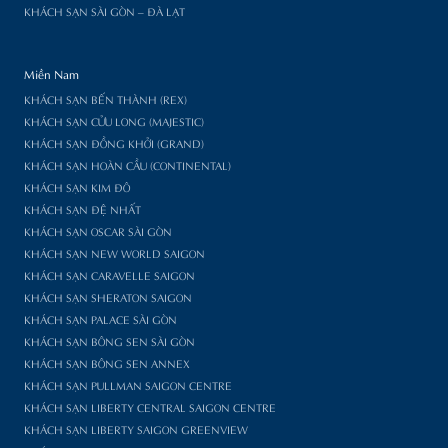
KHÁCH SẠN SÀI GÒN – ĐÀ LẠT
Miền Nam
KHÁCH SẠN BẾN THÀNH (REX)
KHÁCH SẠN CỬU LONG (MAJESTIC)
KHÁCH SẠN ĐỒNG KHỞI (GRAND)
KHÁCH SẠN HOÀN CẦU (CONTINENTAL)
KHÁCH SẠN KIM ĐÔ
KHÁCH SẠN ĐỆ NHẤT
KHÁCH SẠN OSCAR SÀI GÒN
KHÁCH SẠN NEW WORLD SAIGON
KHÁCH SẠN CARAVELLE SAIGON
KHÁCH SẠN SHERATON SAIGON
KHÁCH SẠN PALACE SÀI GÒN
KHÁCH SẠN BÔNG SEN SÀI GÒN
KHÁCH SẠN BÔNG SEN ANNEX
KHÁCH SẠN PULLMAN SAIGON CENTRE
KHÁCH SẠN LIBERTY CENTRAL SAIGON CENTRE
KHÁCH SẠN LIBERTY SAIGON GREENVIEW