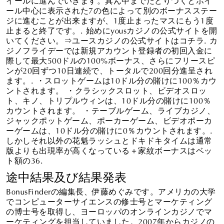
ール中心に表示された7の色によって別のボーナスステー
ジに進むことが出来ますが、1度止まったマスにもう1度
止まると終了です。. 始めにyousカジノの公式サイトを開
いてください。⇒ユースカジノの公式サイトはコチラ. カ
ジノフライデーでは新規アカウント登録者の初回入金に
際して最大500ドルの100%ボーナス、さらにフリースピ
ンが20回ずつ10日連続で、トータルで200回分進呈され
ます。. ・スロットゲームは10ドル分の賭けに100％カウ
ントされます。 ・クラシックスロット、ビデオスロッ
ト、キノ、トリプルウィンは、10ドル分の賭けに100％
カウントされます。 ・テーブルゲーム、ライブカジノ、
ジャックポットゲーム、ポーカーゲーム、ビデオポーカ
ーゲームは、10ドル分の賭けに0％カウントされます。.
しかしそれ以外の花魁ラッシュとドキドキタイムは通常
版よりも出現率が高くなっている＋家紋ボーナスはベッ
ト額の36.
途中結果及び結果発表
BonusFinderの編集長、伊藤めぐみです。アメリカの大学
でコンピューターサイエンスの修士号とマーケティング
の博士号を取得し、ヨーロッパのオンラインカジノでマ
ーケティングを担当していました。2007年からカジノの