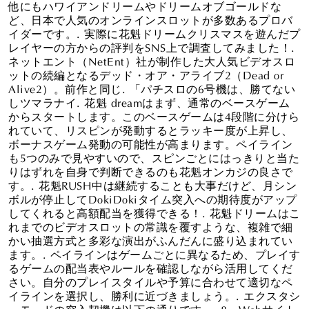
他にもハワイアンドリームやドリームオブゴールドな
ど、日本で人気のオンラインスロットが多数あるプロバ
イダーです。. 実際に花魁ドリームクリスマスを遊んだプ
レイヤーの方からの評判をSNS上で調査してみました！.
ネットエント（NetEnt）社が制作した大人気ビデオスロ
ットの続編となるデッド・オア・アライブ2（Dead or
Alive2）。前作と同じ. 「パチスロの6号機は、勝てない
しツマラナイ. 花魁 dreamはまず、通常のベースゲーム
からスタートします。このベースゲームは4段階に分けら
れていて、リスピンが発動するとラッキー度が上昇し、
ボーナスゲーム発動の可能性が高まります。ペイライン
も5つのみで見やすいので、スピンごとにはっきりと当た
りはずれを自身で判断できるのも花魁オンカジの良さで
す。. 花魁RUSH中は継続することも大事だけど、月シン
ボルが停止してDokiDokiタイム突入への期待度がアップ
してくれると高額配当を獲得できる！. 花魁ドリームはこ
れまでのビデオスロットの常識を覆すような、複雑で細
かい抽選方式と多彩な演出がふんだんに盛り込まれてい
ます。. ペイラインはゲームごとに異なるため、プレイす
るゲームの配当表やルールを確認しながら活用してくだ
さい。自分のプレイスタイルや予算に合わせて適切なペ
イラインを選択し、勝利に近づきましょう。. エクスタシ
ーモードの突入契機は以下の通りです。. 8。Webサイト