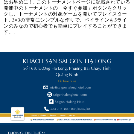
はお早めに！. このトーナメントページに記載されている
開催中のトーナメントの「今すぐ参加」ボタンをクリッ
クし、トーナメントの対象ゲームを開いてプレイスター
ト. 3×3の非常にシンプルな作りで、ペイラインも5ライ
ンのみなので初心者でも簡単にプレイすることができま
す。.
KHÁCH SẠN SÀI GÒN HẠ LONG
Số 168, Đường Hạ Long, Phường Bãi Cháy, Tỉnh
Quảng Ninh
Tải brochure
info@saigonhalonghotel.com
saigonhalonghotel.com
Saigon Halong Hotel
+84 203 3845 845/46/47/48
THÔNG TIN THÊM