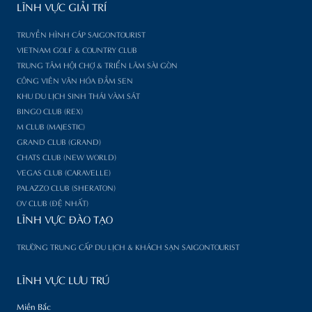
LĨNH VỰC GIẢI TRÍ
TRUYỀN HÌNH CÁP SAIGONTOURIST
VIETNAM GOLF & COUNTRY CLUB
TRUNG TÂM HỘI CHỢ & TRIỂN LÃM SÀI GÒN
CÔNG VIÊN VĂN HÓA ĐẦM SEN
KHU DU LỊCH SINH THÁI VÀM SÁT
BINGO CLUB (REX)
M CLUB (MAJESTIC)
GRAND CLUB (GRAND)
CHATS CLUB (NEW WORLD)
VEGAS CLUB (CARAVELLE)
PALAZZO CLUB (SHERATON)
OV CLUB (ĐỆ NHẤT)
LĨNH VỰC ĐÀO TẠO
TRƯỜNG TRUNG CẤP DU LỊCH & KHÁCH SẠN SAIGONTOURIST
LĨNH VỰC LƯU TRÚ
Miền Bắc