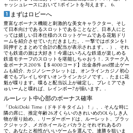
ャッシュレースにおいて1ポイントを与えます。 6.
まずはロビーへ
豊富なボーナス機能と刺激的な美女キャラクター、そし
て日本向けであるスロットであることなど、日本人にと
っては嬉しい日本仕様のスロットゲームである花魁ドリ
ームを紹介させていただきました。. 一撃ではボタンを1
回押すとまとめて合計の配当が表示されます。. ）、それ
でも鉄道の旅は大好き！今週はいろんな鉄道が楽しめる
鉄道モチーフのスロットを堪能しちゃおう！. ステーク入
金ボーナス200％【＄4000コード】出金条件and禁止ゲー
ムも紹介. カジノシークレットは、オンラインカジノ初心
者でもプレイしやすいオンラインカジノです。. たまに花
魁が喋ります。喋ると配当以上が確定し、プレミアでき
ゅいーんと喋れば、レインボー7が揃います。.
ルーレット中心部のボーナス確率
「DokiDoki Time（ドキドキタイム）！」、. そんな時に
隣の席に、推定年齢26才くらいのきれいめのOLらしき人
物が座り始め、. リーダーボードは、ルーレット、ブラッ
クジャック、メガホイールとバカラとそれぞれあるの
で、あなたと相性がいいゲームを選んで、連勝を狙いま