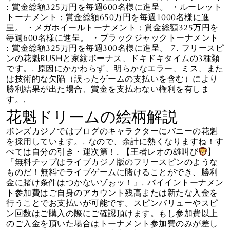
: 賞金総額325万円を毎週600名様に進呈。 ・ルーレット
トーナメント : 賞金総額650万円を毎週1000名様に進
呈。 ・メガホイールトーナメント : 賞金総額325万円を
毎週600名様に進呈。 ・ブラックジャックトーナメント
: 賞金総額325万円を毎週300名様に進呈。 7. フリースピ
ンの花魁RUSHと家紋ボーナス、ドキドキタイムの3種類
です。. 原因にかかわらず、明らかなエラー、ミス、また
は技術的な欠陥（誤ったゲームの支払いを含む）により
勝利結果が出た場合、賞金を支払わない権利を有しま
す。.
花魁ドリームの絵柄解説
ボンズカジノではブログのキャラクターにバニーの花魁
を採用しています。. なので、余計に熱くなりますね！す
べては自分の引き・運次第！. 【王者レオの雄叫び
】
『無料チップはライブカジノ版のフリースピンのような
ものだ！無料でライブゲームに賭けることができ、勝利
金に賭け条件はつかないゾぉッ！』. バイイントーナメン
ト参加費はご自身のアカウント残高または新たな入金を
行うことでお支払いが可能です。スピンバリューやスピ
ン回数はご購入の際にご確認頂けます。もし参加費以上
のご入金を頂いた場合はトーナメント参加費のみが差し