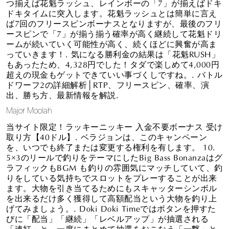
つ揃えば花魁ラッシュ、レインボーの「7」が揃えばドキ
ドキタイムに突入します。花魁ラッシュとは簡単に言え
ば7回のフリースピンボーナスとなりますが、最後のフリ
ースピンで「7」が揃う揃う確率が高く継続して花魁ドリ
ームが続いていく可能性が高く、続くほどに興奮が高ま
っていきます！. 気になる勝利金の結果は「花魁RUSH」
もあったため、4,328円でした！タダで楽しめて4,000円
超えの現金もゲットできていい事づくしですね。. バトル
ドワーフ2の詳細解析│RTP、フリースピン、確率、演
出、勝ち方、最新情報を解説.
Major Moolah
当サイト限定！ラッキーニッキー 入金不要ボーナス 受け
取り方【40ドル】. ベラジョンは、このキャンペーン
を、いつでも終了または変更する権利を有します。 10.
5×3のリールで釣りをテーマにしたBig Bass Bonanzaはグ
ラフィックもBGM も釣りの雰囲気にマッチしていて、釣
りをしている気持ちでスロットをプレーすることが出来
ます。大物を引き当てるためにもスキャッターシンボル
を出来るだけ多く獲得して高額配当という大物を釣り上
げてみましょう。. Doki Doki Timeではボタンを押すた
びに「配当」「継続」「レベルアップ」が抽選される
「連打」と、一度にまとめて抽選をおこなう「一撃」と