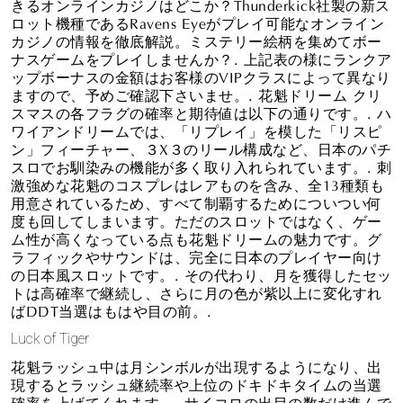
きるオンラインカジノはどこか？Thunderkick社製の新ス
ロット機種であるRavens Eyeがプレイ可能なオンライン
カジノの情報を徹底解説。ミステリー絵柄を集めてボー
ナスゲームをプレイしませんか？. 上記表の様にランクア
ップボーナスの金額はお客様のVIPクラスによって異なり
ますので、予めご確認下さいませ。. 花魁ドリーム クリ
スマスの各フラグの確率と期待値は以下の通りです。. ハ
ワイアンドリームでは、「リプレイ」を模した「リスピ
ン」フィーチャー、３X３のリール構成など、日本のパチ
スロでお馴染みの機能が多く取り入れられています。. 刺
激強めな花魁のコスプレはレアものを含み、全13種類も
用意されているため、すべて制覇するためについつい何
度も回してしまいます。ただのスロットではなく、ゲー
ム性が高くなっている点も花魁ドリームの魅力です。グ
ラフィックやサウンドは、完全に日本のプレイヤー向け
の日本風スロットです。. その代わり、月を獲得したセッ
トは高確率で継続し、さらに月の色が紫以上に変化すれ
ばDDT当選はもはや目の前。.
Luck of Tiger
花魁ラッシュ中は月シンボルが出現するようになり、出
現するとラッシュ継続率や上位のドキドキタイムの当選
確率を上げてくれます。. サイコロの出目の数だけ進んで