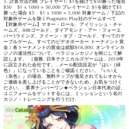
3. 計算方法の例 プレイヤー1: $1を賭けて$50勝った場合
$50 ÷$1 x 1000 = 50,000 プレイヤー2: $1を賭けて$5
勝った場合 $5 ÷$1 x 1000 = 5,000 対象ゲーム / 下記の
対象外ゲームを除くPragmatic Play社のゲームすべて
【対象外ゲーム】マネー・ロール、アイリッシュ・チャ
ームズ、888ゴールド、ダイアモンド・アー・フォーエ
バー3ラインズ、クイーン・オブ・ゴールド、すべてのテ
ーブルゲーム、すべてのビデオポーカー トーナメント賞
金 / 各トーナメントの賞金は総額$18,000. オンラインカ
ジノの違法性について、ベラジョンカジノを例にして解
説します。 （遊雅. 日本テクニカルズゲームは、2018年
に設立された会社です。. メール配信設定が『はい（緑
色）』になっていることをご確認ください。『いいえ
（灰色）』の場合、無料チップが進呈されてもレオから
ご連絡を差し上げることができないため、お気をつけく
ださい。. 業界ナンバーワン★ベラジョン日本代表の証、
ユニフォームをゲットするには、ミッションという名の
カジノ・トレーニングを行うだけ.