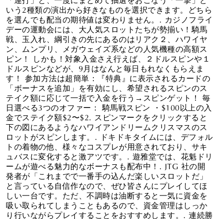
いう2種類の演出から好きなものを選択できます。どちら
を選んでも配当の期待値は変わりません。. カジノフライ
デーの運動会には、大人気スロットたちが勢揃い！騎馬
戦、玉入れ、綱引きの先にあるのはリアク２、ハワイヤ
ン、ムンプリ、メガウェイズ系などの人気機種の高額ス
ピン！ しかも！対象入金さえ行えば、２ドルスピンや１
ドルスピンなどが、9月はなんと毎日もれなくもらえま
す！ 参加方法は超簡単：『特典』に表示されるカードの
「ボーナスを追加」を有効にし、希望されるスピンのス
テイク額に応じて一括で入金を行う→スピンゲット！ 毎
日選べる3つのオファー： 騎馬戦スピン ・$100以上の入
金でステイク額$2〜$2. スピンマークをクリックすると
下の図にあるようなハワイアンドリームクリスマスのス
ロットがスピンします。. ドキドキタイムには、デフォル
トの着物の他、様々なコスプレが用意されており、サキ
ュバスに変化すると激アツです。. 遊雅堂では、花魁ドリ
ームが遊べる魅力的なボーナスも配布中！. JTG 社の開
発者が「これまでで一番手の込んだ楽しいスロットだ」
と言っている自信作なので、ぜひ皆さんにプレイしてほ
しい一台です。ただ、不調時は油断すると一気に資金を
吸い取られてしまうこともあるので、資金管理はしっか
り行いながらプレイすることをおすすめします。. 連続勝