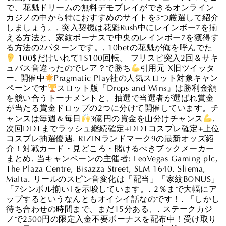
で、花魁ドリームの無料デモプレイができるオンライン
カジノの中から特におすすめのサイトを5つ厳選して紹介
しましょう。. 突入契機は花魁Rush中にレインボー7を揃
える方法と、家紋ボーナスで中央のレインボー7を獲得す
る方法の2パターンです。. 10betの花魁が俺を呼んでた
100$だけいれて1$100回転。 フリスピ突入2回＆サキ
ュバス音違ったのでレア？で勝ち
引用元 X旧ツイッタ
ー. 開催中
Pragmatic Play社の人気スロット対象キャン
ペーンです
スロット版『Drops and Wins』は勝利金額
を競い合うトーナメントと、抽選で当選者が選ばれ賞金
が当たる賞金ドロップの2つに分けて開催しています。チ
ャンスは毎週＆毎日
3億円の賞金を山分けチャンス
.
次回DDTまでラッシュ継続確定+DDTコスプレ確定+上位
コスプレ抽選優遇. RIZINランドマーク9の最新オッズ紹
介！対戦カード・見どころ・賭けるべきブックメーカー
まとめ. 当キャンペーンの主催者: LeoVegas Gaming plc,
The Plaza Centre, Bisazza Street, SLM 1640, Sliema,
Malta. リールのスピン音変化は「配当」「家紋BONUS」
「7シンボル揃い｣を示唆しています。. 2％まで大幅にア
ップするというなんともオイシイ話なのです！. 「しかし
待ち合わせの時間まで、まだ15分ある、. ステークカジ
ノで2500円の限定入金不要ボーナスを配布中！受け取り