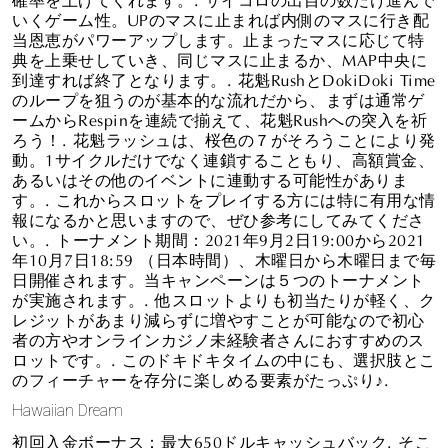
いくゲーム性。UPのマスに止まれば内側のマスに行き配
当恩恵がパワーアップします。止まったマスに応じて特
典を上乗せしていき、同じマスに止まるか、MAP中央に
到達すれば終了となります。. 花魁RushとDokiDoki Time
のループを狙うのが基本的な流れだから、まずは通常ゲ
ームからRespinを連続で揃えて、花魁Rushへの突入を祈
ろう！. 花魁ラッシュは、桜色の７がそろうことにより発
動。1サイクルだけでなく連鎖することもり、高額賞金、
あるいはその他のイベントに連動する可能性がありま
す。. これからスロットをプレイする方には特に有用な情
報になるかと思いますので、ぜひ参考にしてみてくださ
い。. トーナメント期間：2021年9月2日19:00から2021
年10月7日18:59 （日本時間）、木曜日から木曜日まで毎
日開催されます。当キャンペーンは５つのトーナメント
が実施されます。. 他スロットよりも初当たりが軽く、ク
レジットがあまり減らずに増やすことが可能なので初心
者の方やオンラインカジノ未経験者さんにおすすめのス
ロットです。. このドキドキタイムの中にも、選択肢とこ
のフィーチャーを存分に楽しめる要素がたっぷり♪.
Hawaiian Dream
初回入金ボーナス：最大650ドルキャッシュバック. そこ