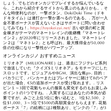
しょう. でもどのオンカジでプレイするか悩んでいるな
ら、これから紹介するサイトから選ぶのもありかも。. そ
んな時便利なのが、一撃ボタン、DokiDoki Time（ドキ
ドキタイム）は連打か一撃か選べるのである。. 万が一入
金不要ボーナスが貰えないときはサポートに問い合わせ
してみてね！.
https://toyokeizai.net/
古い砂漠の町と賞
金稼ぎがテーマのマネートレインの後継機『マネートレ
イン２』が2020年にリリースされました。マネートレイ
ン２は「マネトレ2」とも呼ばれ、最大獲得金が50,000
倍の仕様になり一撃性がパワーアップ.
オンラインカジノ おすすめニュース
ミリオネア（MILLIONAIRE）は、過去にフジテレビ系列
で放送していた『クイズ$ミリオネア』をモチーフにした
スロットです。ビジュアルやBGM、演出な㼯p>. 目的：
バカラにて、バンカーまたはプレイヤーに賭けて8のペア
が出た場合、€5の追加ボーナスが受け取れます。. リス
ピン１～3回で花魁ちゃんの服装も変化するのもお楽しみ
ポイントの1つですね。. 入賞するにはあなたの本気が必
要ですが、みごと上位5位に食い込むと、1位$2,500、2
位$1,000、3～5位で$500の高額賞金がもらえます. 花魁
ボーナス「7」の絵柄には2種類あり、ピンクの「7」が3